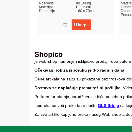
x48 i 112x48cm
Nosivost:
do 100kg
Materij
Čelik + Furnir orah motiv
Materijal:
PE, tekstil
Dimenz
cm
Dimenzije:
160 x 70cm
Dimenzi
mm
Primen
orpu
U korpu
Shopico
je web-shop namenjen isključivo prodaji robe putem
Očekivani rok za isporuku je 3-5 radnih dana.
Cene artikala na sajtu su prikazane bez troškova d
Dostava se naplaćuje prema težini pošiljke
. Vide
Prilikom formiranja porudžbenice biće posebno prikaz
Isporuka se vrši preko brze pošte
GLS Srbija
sa koj
Za sve artikle kupljene preko našeg Web shop-a dobi