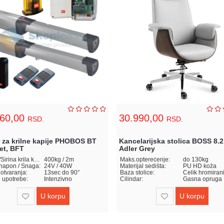
760,00
30.990,00
RSD.
RSD.
 za krilne kapije PHOBOS BT
Kancelarijska stolica BOSS 8.2
et, BFT
Adler Grey
Težina/Širina krila kapije:
400kg / 2m
Maks.opterećenje:
do 130kg
napon / Snaga:
24V / 40W
Materijal sedišta:
PU HD koža
otvaranja:
13sec do 90°
Baza stolice:
Čelik hromiran
 upotrebe:
Intenzivno
Cilindar:
Gasna opruga
U korpu
U korpu