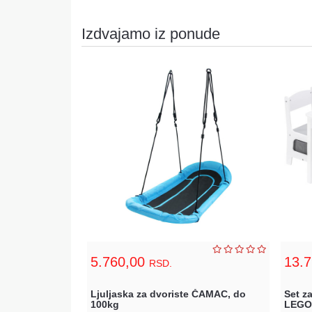
Izdvajamo iz ponude
5.760,00
13.
RSD.
, Ugaoni, Wood,
Ljuljaska za dvoriste ČAMAC, do
Set z
100kg
LEGO