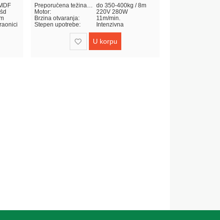
 MDF
Preporučena težina-dužina kapije:
do 350-400kg / 8m
Površina ploče:
všd
Motor:
220V 280W
Dodatno:
cm
Brzina otvaranja:
11m/min.
Konstrukcija:
graonici
Stepen upotrebe:
Intenzivna
Debljina ploče:
U korpu