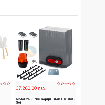
37.260,00
11.990,00
RSD.
E
Motor za kliznu kapiju Titan S 510AC
Radni sto Lead
Set