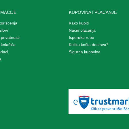
RMACIJE
KUPOVINA I PLACANJE
koriscenja
Kako kupiti
slovi
Nacin placanja
 privatnosti.
Isporuka robe
a kolačića
Koliko košta dostava?
odaci
Sigurna kupovina
a