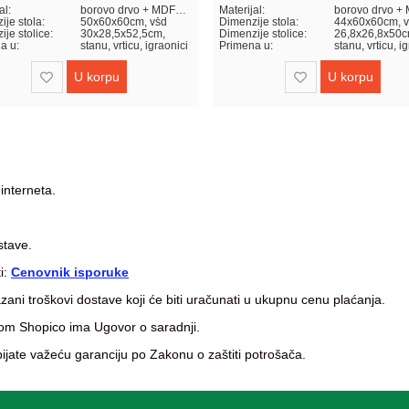
al:
borovo drvo + MDF+ABS
Materijal:
borovo drvo +
ije stola:
50x60x60cm, všd
Dimenzije stola:
44x60x60cm, 
je stolice:
30x28,5x52,5cm,
Dimenzije stolice:
26,8x26,8x50
a u:
stanu, vrticu, igraonici
Primena u:
stanu, vrticu, i
U korpu
U korpu
 interneta.
ostave.
ti:
Cenovnik isporuke
ani troškovi dostave koji će biti uračunati u ukupnu cenu plaćanja.
om Shopico ima Ugovor o saradnji.
jate važeću garanciju po Zakonu o zaštiti potrošača.