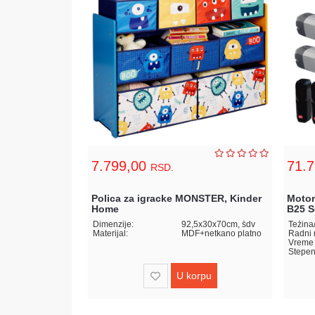
7.799,00
71.
RSD.
12NL, do 120kg
Polica za igracke MONSTER, Kinder
Motor
Home
B25 S
Dimenzije:
92,5x30x70cm, šdv
Materijal:
MDF+netkano platno
Radni 
Vreme 
Stepen
orpu
U korpu