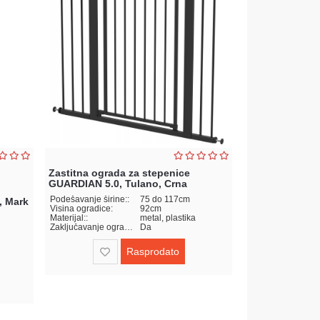
22.460,00
Zastitna ograda za stepenice
GUARDIAN 5.0, Tulano, Crna
Podešavanje širine::
75 do 117cm
, Mark
Plastenik bast
Visina ogradice:
92cm
Materijal::
metal, plastika
Zaključavanje ogradice::
Da
Materijal:
Dimenzije:
i
Dužina plastenika
Rasprodato