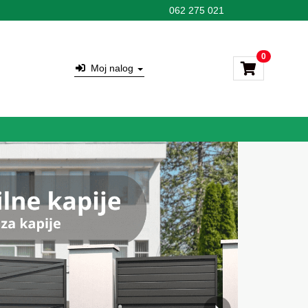
062 275 021
0
Moj nalog