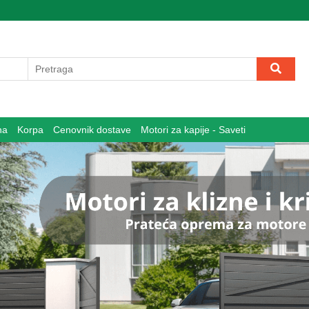
na
Korpa
Cenovnik dostave
Motori za kapije - Saveti