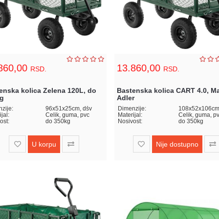
860,00
13.860,00
RSD.
RSD.
enska kolica Zelena 120L, do
Bastenska kolica CART 4.0, M
g
Adler
zije:
96x51x25cm, dšv
Dimenzije:
108x52x106cm
jal:
Čelik, guma, pvc
Materijal:
Čelik, guma, p
ost:
do 350kg
Nosivost:
do 350kg
U korpu
Nije dostupno