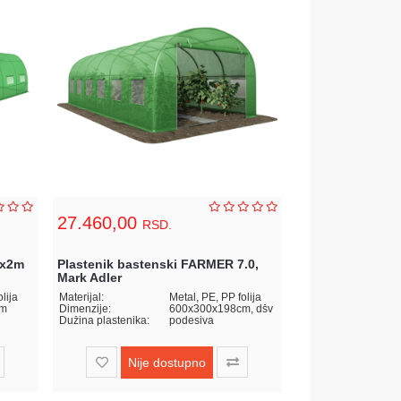
27.460,00
RSD.
3x2m
Plastenik bastenski FARMER 7.0,
Mark Adler
lija
Materijal:
Metal, PE, PP folija
cm
Dimenzije:
600x300x198cm, dšv
Dužina plastenika:
podesiva
Nije dostupno