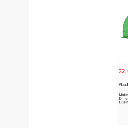
22.
Plas
Materi
Dimen
Dužin