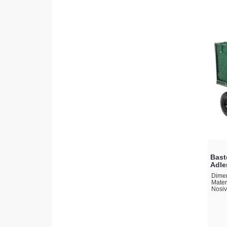
Bast
Adle
Dimen
Materi
Nosiv