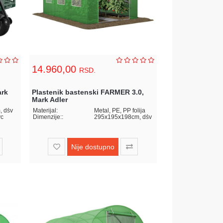
14.960,00
RSD.
ark
Plastenik bastenski FARMER 3.0,
Mark Adler
, dšv
Materijal:
Metal, PE, PP folija
vc
Dimenzije::
295x195x198cm, dšv
Nije dostupno