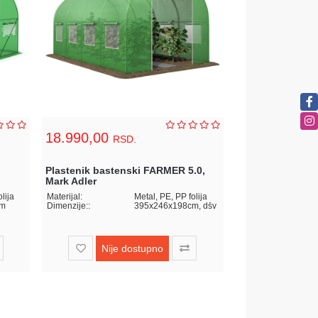
18.990,00
RSD.
Plastenik bastenski FARMER 5.0,
Mark Adler
lija
Materijal:
Metal, PE, PP folija
cm
Dimenzije::
395x246x198cm, dšv
Nije dostupno