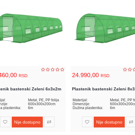
460,00
24.990,00
RSD.
RSD.
tenik bastenski Zeleni 6x3x2m
Plastenik bastenski Zeleni 8x
jal:
Metal, PE, PP folija
Materijal:
Metal, PE, PP fo
zije:
600x300x200cm
Dimenzije:
600x300x200
a plastenika:
6m
Dužina plastenika:
6m
Nije dostupno
Nije dostupno