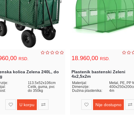
960,00
18.960,00
RSD.
RSD.
enska kolica Zelena 240L, do
Plastenik bastenski Zeleni
g
4x2,5x2m
zije:
113.5x52x106cm
Materijal:
Metal, PE, PP fo
jal:
Čelik, guma, pvc
Dimenzije:
400x250x200
ost:
do 350kg
Dužina plastenika:
4m
U korpu
Nije dostupno