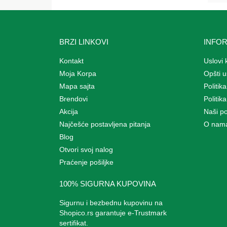
BRZI LINKOVI
INFO
Kontakt
Uslovi 
Moja Korpa
Opšti u
Mapa sajta
Politika
Brendovi
Politik
Akcija
Naši p
Najčešće postavljena pitanja
O nam
Blog
Otvori svoj nalog
Praćenje pošiljke
100% SIGURNA KUPOVINA
Sigurnu i bezbednu kupovinu na
Shopico.rs garantuje e-Trustmark
sertifikat.