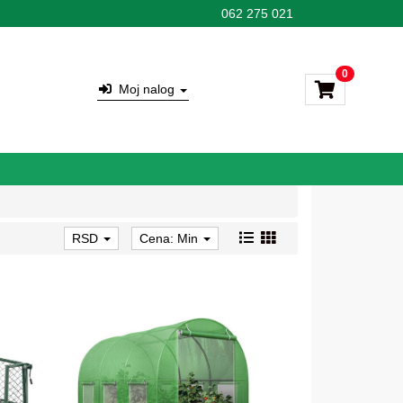
062 275 021
0
Moj nalog
RSD
Cena: Min