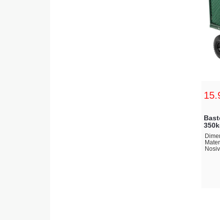
15.
Bast
350k
Dimen
Materi
Nosiv