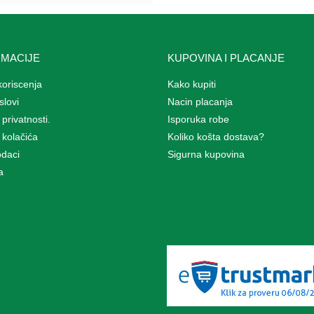
RMACIJE
KUPOVINA I PLACANJE
koriscenja
Kako kupiti
slovi
Nacin placanja
 privatnosti.
Isporuka robe
a kolačića
Koliko košta dostava?
odaci
Sigurna kupovina
a