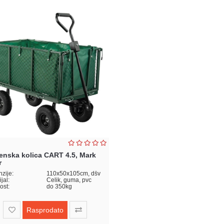
enska kolica CART 4.5, Mark
r
zije:
110x50x105cm, dšv
jal:
Čelik, guma, pvc
ost:
do 350kg
Rasprodato