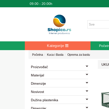
09.00 - 20.00h
Kategorije
Počet
Početna
Kuca i Basta
Oprema za bastu
UKU
Proizvođač
Materijal
Dimenzije
Nosivost
Dužina plastenika
Dimenzije: