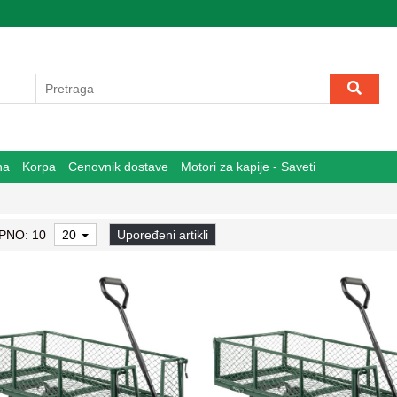
na
Korpa
Cenovnik dostave
Motori za kapije - Saveti
PNO: 10
20
Upoređeni artikli