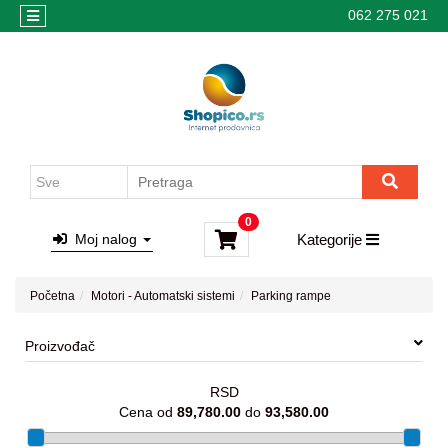
062 275 021
Kategorije
Početna
Korpa
Kamere
Cenovnik
Alarmi
dostave
Interfoni
Motori
za
Kontrola
kapije
pristupa
0
-
Moj nalog
Kategorije
Saveti
Kotlovi
za
Početna
Motori - Automatski sistemi
Parking rampe
grejanje
Motori
Proizvođač
-
Automatski
RSD
sistemi
Cena od
89,780.00
do
93,580.00
Ormarici-