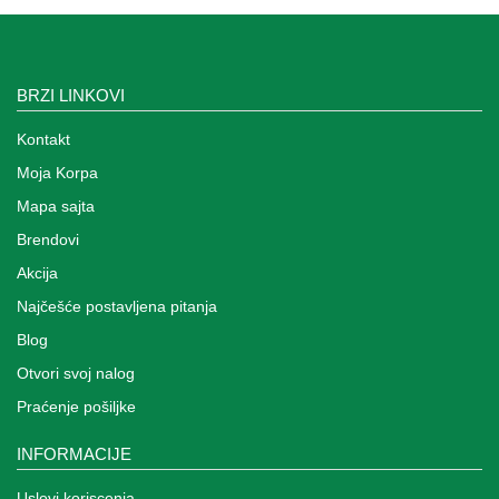
za
kapije
Sve
BRZI LINKOVI
kategorije
Kontakt
Moja Korpa
Mapa sajta
Brendovi
Akcija
Najčešće postavljena pitanja
Blog
Otvori svoj nalog
Praćenje pošiljke
INFORMACIJE
Uslovi koriscenja