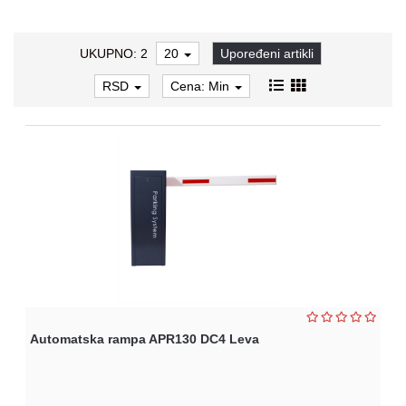
Kasete-
Konzole
UKUPNO: 2
20
Upoređeni artikli
Ambijentalno
RSD
Cena: Min
ozvučenje
Gaming
oprema
Aksesoari
Oprema
za
bebe
Oprema
za
decu
Automatska rampa APR130 DC4 Leva
Decija
soba