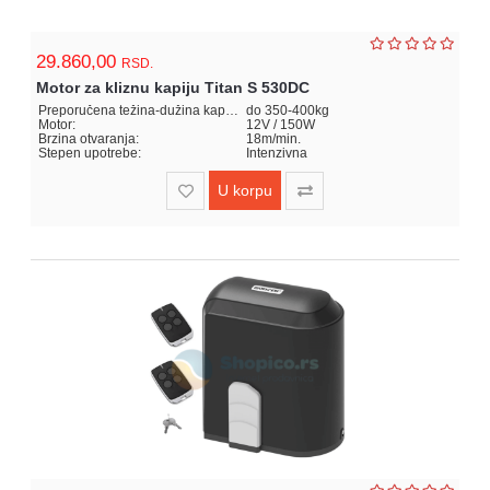
29.860,00
RSD.
Motor za kliznu kapiju Titan S 530DC
Preporučena težina-dužina kapije:
do 350-400kg
Motor:
12V / 150W
Brzina otvaranja:
18m/min.
Stepen upotrebe:
Intenzivna
U korpu