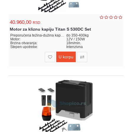
40.960,00
RSD.
Motor za kliznu kapiju Titan S 530DC Set
Preporučena težina-dužina kapije:
do 350-400kg
Motor:
12V / 150W
Brzina otvaranja:
18m/min.
Stepen upotrebe:
Intenzivna
U korpu