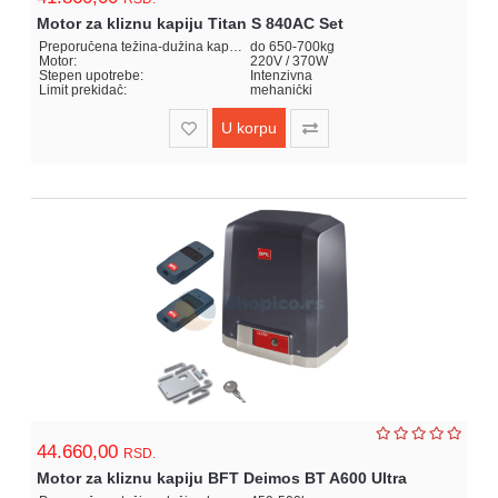
Motor za kliznu kapiju Titan S 840AC Set
Preporučena težina-dužina kapije:
do 650-700kg
Motor:
220V / 370W
Stepen upotrebe:
Intenzivna
Limit prekidač:
mehanički
U korpu
44.660,00
RSD.
Motor za kliznu kapiju BFT Deimos BT A600 Ultra