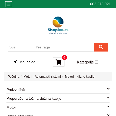
062 275 021
Kategorije
Početna
Korpa
Kamere
Cenovnik
Alarmi
dostave
Interfoni
Motori
za
Kontrola
kapije
pristupa
0
-
Moj nalog
Kategorije
Saveti
Kotlovi
za
Početna
Motori - Automatski sistemi
Motori - Klizne kapije
grejanje
Motori
Proizvođač
-
Preporučena težina-dužina kapije
Automatski
sistemi
Motor
Ormarici-
Brzina otvaranja