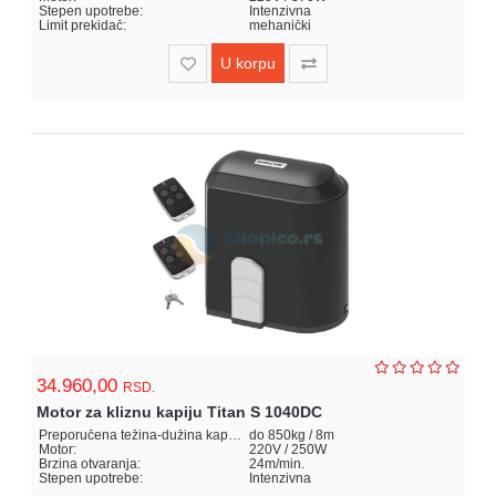
Stepen upotrebe:
Intenzivna
Limit prekidač:
mehanički
U korpu
34.960,00
RSD.
Motor za kliznu kapiju Titan S 1040DC
Preporučena težina-dužina kapije:
do 850kg / 8m
Motor:
220V / 250W
Brzina otvaranja:
24m/min.
Stepen upotrebe:
Intenzivna