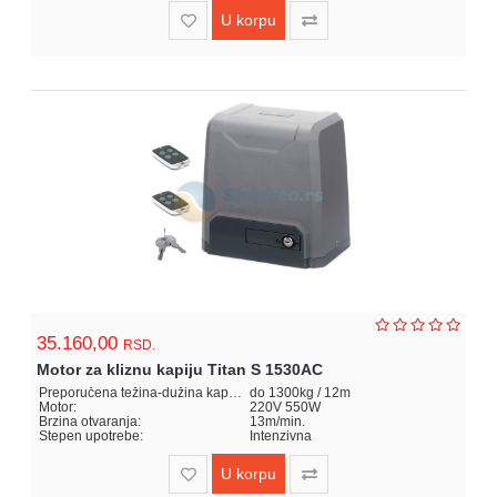
U korpu
35.160,00
RSD.
Motor za kliznu kapiju Titan S 1530AC
Preporučena težina-dužina kapije:
do 1300kg / 12m
Motor:
220V 550W
Brzina otvaranja:
13m/min.
Stepen upotrebe:
Intenzivna
U korpu