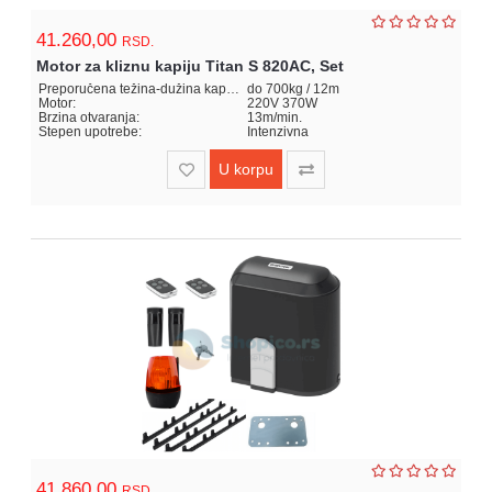
41.260,00
RSD.
Motor za kliznu kapiju Titan S 820AC, Set
Preporučena težina-dužina kapije:
do 700kg / 12m
Motor:
220V 370W
Brzina otvaranja:
13m/min.
Stepen upotrebe:
Intenzivna
U korpu
41.860,00
RSD.