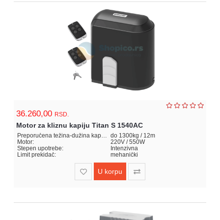
36.260,00
RSD.
Motor za kliznu kapiju Titan S 1540AC
Preporučena težina-dužina kapije:
do 1300kg / 12m
Motor:
220V / 550W
Stepen upotrebe:
Intenzivna
Limit prekidač:
mehanički
U korpu