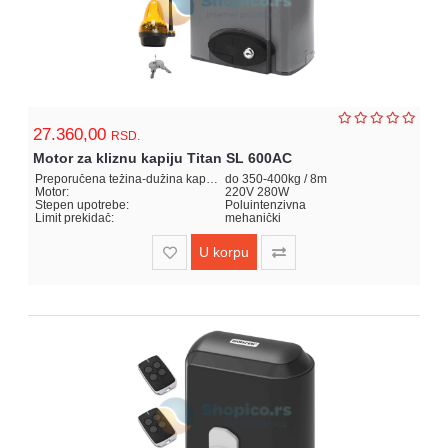
za
kapije
Sve
kategorije
27.360,00
RSD.
Motor za kliznu kapiju Titan SL 600AC
Preporučena težina-dužina kapije:
do 350-400kg / 8m
Motor:
220V 280W
Stepen upotrebe:
Poluintenzivna
Limit prekidač:
mehanički
U korpu