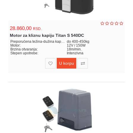
28.860,00
RSD.
Motor za kliznu kapiju Titan S 540DC
Preporučena težina-dužina kapije:
do 400-450kg
Motor:
12V / 150W
Brzina otvaranja:
18m/min.
Stepen upotrebe:
Intenzivna
U korpu