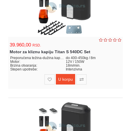
39.960,00
RSD.
Motor za kliznu kapiju Titan S 540DC Set
Preporučena težina-dužina kapije:
do 400-450kg / 8m
Motor:
12V / 150W
Brzina otvaranja:
18m/min.
Stepen upotrebe:
Intenzivna
U korpu