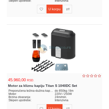
Stepen upotrebe:
Intenzivna
U korpu
45.960,00
RSD.
Motor za kliznu kapiju Titan S 1040DC Set
Preporučena težina-dužina kapije:
do 850kg / 8m
Motor:
220V / 250W
Brzina otvaranja:
24m/min.
Stepen upotrebe:
Intenzivna
U korpu