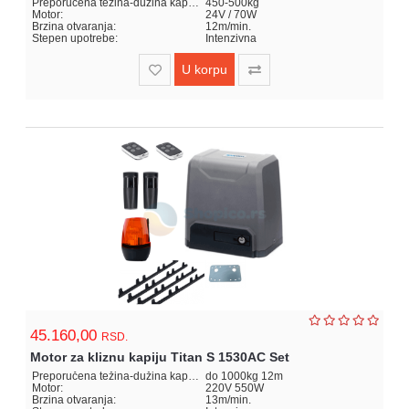
Preporučena težina-dužina kapije:
450-500kg
Motor:
24V / 70W
Brzina otvaranja:
12m/min.
Stepen upotrebe:
Intenzivna
U korpu
45.160,00
RSD.
Motor za kliznu kapiju Titan S 1530AC Set
Preporučena težina-dužina kapije:
do 1000kg 12m
Motor:
220V 550W
Brzina otvaranja:
13m/min.