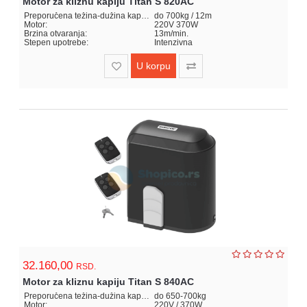
Motor za kliznu kapiju Titan S 820AC
Preporučena težina-dužina kapije:
do 700kg / 12m
Motor:
220V 370W
Brzina otvaranja:
13m/min.
Stepen upotrebe:
Intenzivna
U korpu
32.160,00
RSD.
Motor za kliznu kapiju Titan S 840AC
Preporučena težina-dužina kapije:
do 650-700kg
Motor:
220V / 370W