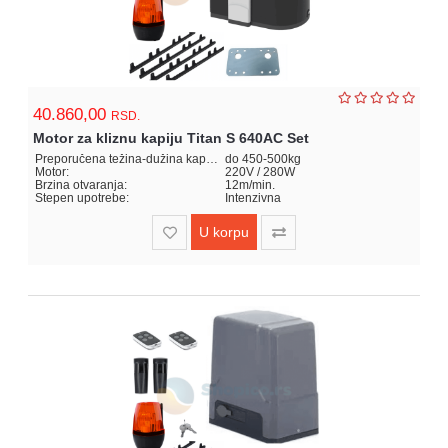
40.860,00
RSD.
Motor za kliznu kapiju Titan S 640AC Set
Preporučena težina-dužina kapije:
do 450-500kg
Motor:
220V / 280W
Brzina otvaranja:
12m/min.
Stepen upotrebe:
Intenzivna
U korpu