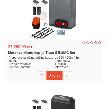
37.260,00
RSD.
Motor za kliznu kapiju Titan S 510AC Set
Preporučena težina-dužina kapije:
do 350-400kg / 8m
Motor:
220V 280W
Brzina otvaranja:
11m/min.
Stepen upotrebe:
Intenzivna
U korpu