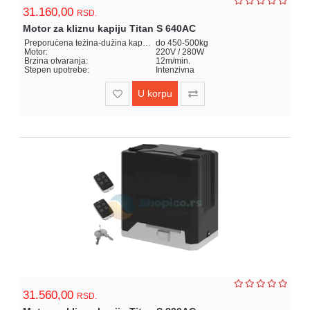
31.160,00
RSD.
Motor za kliznu kapiju Titan S 640AC
Preporučena težina-dužina kapije:
do 450-500kg
Motor:
220V / 280W
Brzina otvaranja:
12m/min.
Stepen upotrebe:
Intenzivna
U korpu
31.560,00
RSD.