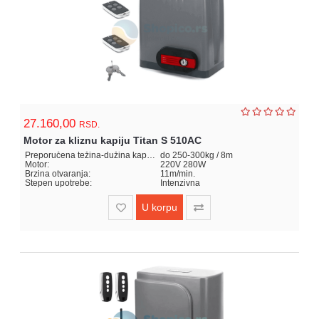
Igracke
i
zabava
za
decu
Kancelarija
27.160,00
Baštenske
RSD.
igračke
Motor za kliznu kapiju Titan S 510AC
Preporučena težina-dužina kapije:
do 250-300kg / 8m
Motor:
220V 280W
Kuca
Brzina otvaranja:
11m/min.
i
Stepen upotrebe:
Intenzivna
Basta
U korpu
Fitness
kutak
Nova
Godina
Motori