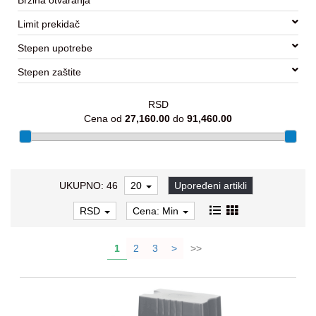
Kasete-
Limit prekidač
Konzole
Stepen upotrebe
Ambijentalno
ozvučenje
Stepen zaštite
Gaming
RSD
oprema
Cena od
27,160.00
do
91,460.00
Aksesoari
Oprema
za
UKUPNO: 46
20
Upoređeni artikli
bebe
RSD
Cena: Min
Oprema
za
1
2
3
>
>>
decu
Decija
soba