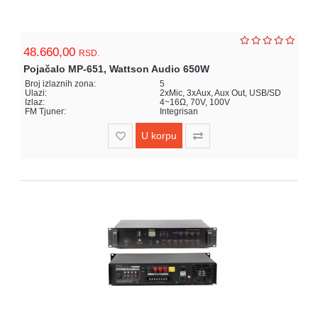
48.660,00
RSD.
Pojačalo MP-651, Wattson Audio 650W
Broj izlaznih zona:
5
Ulazi:
2xMic, 3xAux, Aux Out, USB/SD
Izlaz:
4~16Ω, 70V, 100V
FM Tjuner:
Integrisan
U korpu