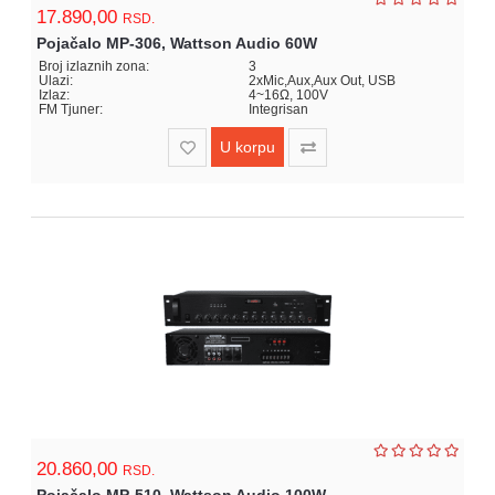
za
17.890,00
RSD.
kapije
Pojačalo MP-306, Wattson Audio 60W
Broj izlaznih zona:
3
Sve
Ulazi:
2xMic,Aux,Aux Out, USB
Izlaz:
4~16Ω, 100V
kategorije
FM Tjuner:
Integrisan
U korpu
20.860,00
RSD.