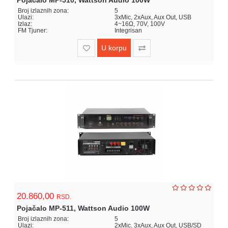
Pojačalo MP-510, Wattson Audio 100W
Broj izlaznih zona:
5
Ulazi:
3xMic, 2xAux, Aux Out, USB
Izlaz:
4~16Ω, 70V, 100V
FM Tjuner:
Integrisan
U korpu
20.860,00
RSD.
Pojačalo MP-511, Wattson Audio 100W
Broj izlaznih zona:
5
Ulazi:
2xMic, 3xAux, Aux Out, USB/SD