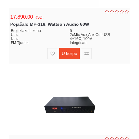
Igracke
i
17.890,00
zabava
RSD.
za
Pojačalo MP-316, Wattson Audio 60W
decu
Broj izlaznih zona:
5
Ulazi:
2xMic,Aux,Aux Out,USB
Izlaz:
4~16Ω, 100V
Kancelarija
FM Tjuner:
Integrisan
U korpu
Baštenske
igračke
Kuca
i
Basta
Fitness
kutak
Nova
Godina
Motori