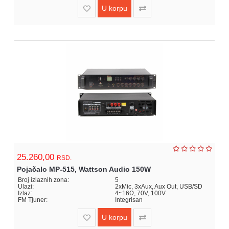
U korpu
25.260,00
RSD.
Pojačalo MP-515, Wattson Audio 150W
Broj izlaznih zona:
5
Ulazi:
2xMic, 3xAux, Aux Out, USB/SD
Izlaz:
4~16Ω, 70V, 100V
FM Tjuner:
Integrisan
U korpu