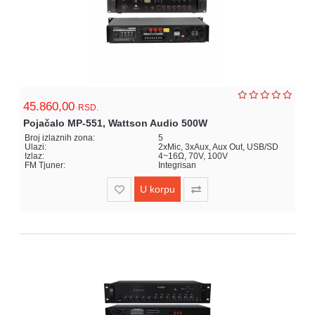
45.860,00
RSD.
Pojačalo MP-551, Wattson Audio 500W
Broj izlaznih zona:
5
Ulazi:
2xMic, 3xAux, Aux Out, USB/SD
Izlaz:
4~16Ω, 70V, 100V
FM Tjuner:
Integrisan
U korpu