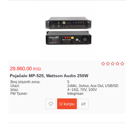
29.860,00
RSD.
Pojačalo MP-525, Wattson Audio 250W
Broj izlaznih zona:
5
Ulazi:
2xMic, 3xAux, Aux Out, USB/SD
Izlaz:
4~16Ω, 70V, 100V
FM Tjuner:
Integrisan
U korpu