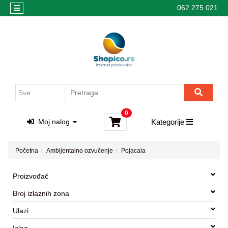
062 275 021
Kategorije
Početna
Korpa
Kamere
Cenovnik
Alarmi
dostave
Interfoni
Motori
za
Kontrola
kapije
pristupa
0
-
Moj nalog
Kategorije
Saveti
Kotlovi
za
Početna
Ambijentalno ozvučenje
Pojacala
grejanje
Motori
Proizvođač
-
Broj izlaznih zona
Automatski
sistemi
Ulazi
Ormarici-
Izlaz