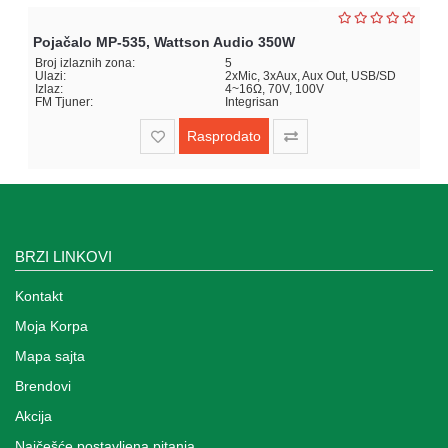
Pojačalo MP-535, Wattson Audio 350W
Broj izlaznih zona:
5
Ulazi:
2xMic, 3xAux, Aux Out, USB/SD
Izlaz:
4~16Ω, 70V, 100V
FM Tjuner:
Integrisan
Rasprodato
BRZI LINKOVI
Kontakt
Moja Korpa
Mapa sajta
Brendovi
Akcija
Najčešće postavljena pitanja