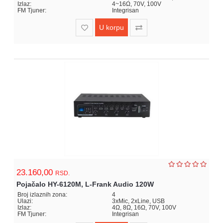
Izlaz:
4~16Ω, 70V, 100V
FM Tjuner:
Integrisan
U korpu
23.160,00
RSD.
Pojačalo HY-6120M, L-Frank Audio 120W
Broj izlaznih zona:
4
Ulazi:
3xMic, 2xLine, USB
Izlaz:
4Ω, 8Ω, 16Ω, 70V, 100V
FM Tjuner:
Integrisan