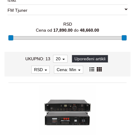
Kasete-
FM Tjuner
Konzole
Ambijentalno
RSD
ozvučenje
Cena od
17,890.00
do
48,660.00
Gaming
oprema
UKUPNO: 13
20
Upoređeni artikli
Aksesoari
RSD
Cena: Min
Oprema
za
bebe
Oprema
za
decu
Decija
soba