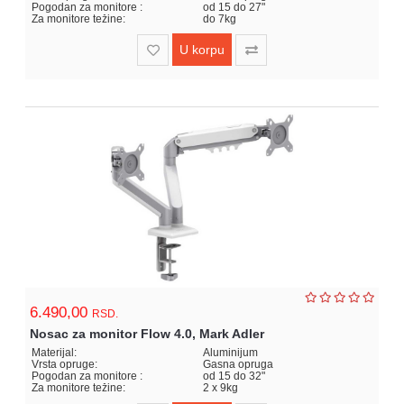
Pogodan za monitore :
od 15 do 27"
Za monitore težine:
do 7kg
U korpu
6.490,00
RSD.
Nosac za monitor Flow 4.0, Mark Adler
Materijal:
Aluminijum
Vrsta opruge:
Gasna opruga
Pogodan za monitore :
od 15 do 32"
Za monitore težine:
2 x 9kg