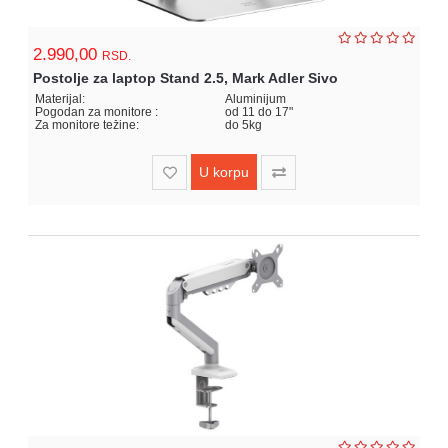
Igracke
i
2.990,00
zabava
RSD.
za
Postolje za laptop Stand 2.5, Mark Adler Sivo
decu
Materijal:
Aluminijum
Pogodan za monitore :
od 11 do 17"
Za monitore težine:
do 5kg
Kancelarija
U korpu
Baštenske
igračke
Kuca
i
Basta
Fitness
kutak
Nova
Godina
Motori