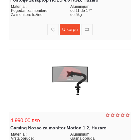
Postolje za laptop HOLD 4.0 RGB, Huzaro
Materijal:
Aluminijum
Pogodan za monitore :
od 11 do 17"
Za monitore težine:
do 5kg
U korpu
4.990,00
RSD.
Gaming Nosac za monitor Motion 1.2, Huzaro
Materijal:
Aluminijum
Vrsta opruge:
Gasna opruga