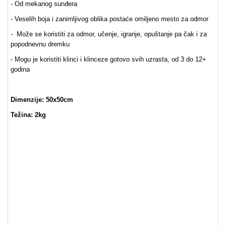
- Od mekanog sunđera
za
kapije
- Veselih boja i zanimljivog oblika postaće omiljeno mesto za odmor
- Može se koristiti za odmor, učenje, igranje, opuštanje pa čak i za
Sve
popodnevnu dremku
kategorije
- Mogu je koristiti klinci i klinceze gotovo svih uzrasta, od 3 do 12+
godina
Dimenzije: 50x50cm
Težina: 2kg
Fotelje decije