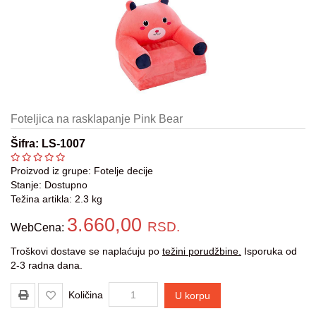
Kasete-
Konzole
Ambijentalno
ozvučenje
Gaming
oprema
Foteljica na rasklapanje Pink Bear
Aksesoari
Šifra: LS-1007
Oprema
Proizvod iz grupe:
Fotelje decije
za
Stanje: Dostupno
bebe
Težina artikla: 2.3 kg
3.660,00
RSD.
Oprema
WebCena:
za
Troškovi dostave se naplaćuju po
težini porudžbine.
Isporuka od
decu
2-3 radna dana.
Decija
Količina
U korpu
soba