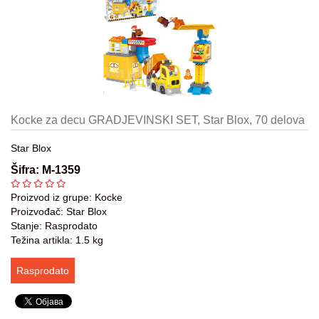
Kasete-
Konzole
Ambijentalno
ozvučenje
Gaming
oprema
Kocke za decu GRADJEVINSKI SET, Star Blox, 70 delova
Aksesoari
Star Blox
Šifra: M-1359
Oprema
za
Proizvod iz grupe:
Kocke
bebe
Proizvođač:
Star Blox
Stanje: Rasprodato
Oprema
Težina artikla: 1.5 kg
za
decu
Rasprodato
Decija
soba