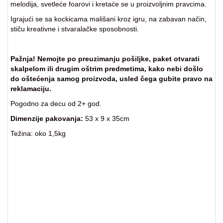
melodija, svetleće foarovi i kretaće se u proizvoljnim pravcima.
za
kapije
Igrajući se sa kockicama mališani kroz igru, na zabavan način,
stiču kreativne i stvaralačke sposobnosti.
Sve
kategorije
Pažnja! Nemojte po preuzimanju pošiljke, paket otvarati
skalpelom ili drugim oštrim predmetima, kako nebi došlo
do oštećenja samog proizvoda, usled čega gubite pravo na
reklamaciju.
Pogodno za decu od 2+ god.
Dimenzije pakovanja:
53 x 9 x 35cm
Težina: oko 1,5kg
Kocke