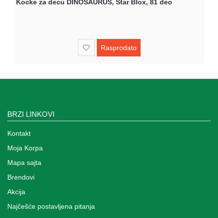
Kocke za decu DINOSAURUS, Star Blox, 81 deo
Rasprodato
BRZI LINKOVI
Kontakt
Moja Korpa
Mapa sajta
Brendovi
Akcija
Najčešće postavljena pitanja