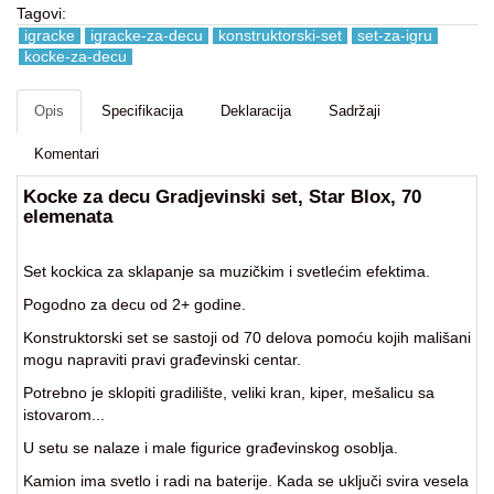
Tagovi:
Igracke
igracke
igracke-za-decu
konstruktorski-set
set-za-igru
i
kocke-za-decu
zabava
za
decu
Opis
Specifikacija
Deklaracija
Sadržaji
Kancelarija
Komentari
Baštenske
Kocke za decu Gradjevinski set, Star Blox, 70
elemenata
igračke
Kuca
Set kockica za sklapanje sa muzičkim i svetlećim efektima.
i
Pogodno za decu od 2+ godine.
Basta
Konstruktorski set se sastoji od 70 delova pomoću kojih mališani
Fitness
mogu napraviti pravi građevinski centar.
kutak
Potrebno je sklopiti gradilište, veliki kran, kiper, mešalicu sa
istovarom...
Nova
Godina
U setu se nalaze i male figurice građevinskog osoblja.
Kamion ima svetlo i radi na baterije. Kada se uključi svira vesela
Motori