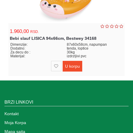
1.960,00
RSD.
Bebi slauf LISICA 94x66cm, Bestwey 34168
Dimenzije:
87x60x58cm, napumpan
Dodatno:
tenda, loptice
Za decu do :
30kg
Materijal:
izdrzljivi pvc
U korpu
BRZI LINKOVI
Kontakt
Moja Korpa
Mapa sajta