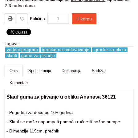
Igracke
2-3 radna dana.
i
zabava
Količina
U korpu
za
decu
Kancelarija
Tagovi:
vodeni-program
igracke-na-naduvavanje
igracke-za-plazu
Baštenske
slaufi
gume-za-plivanje
igračke
Opis
Specifikacija
Deklaracija
Sadržaji
Kuca
i
Komentari
Basta
Šlauf guma za plivanje u obliku Ananasa 36121
Fitness
kutak
- Pogodna za decu od 10+ godina
Nova
- Slauf se može napumpati pomoću ručne ili nožne pumpe
Godina
- Dimenzije 119cm, prečnik
Motori