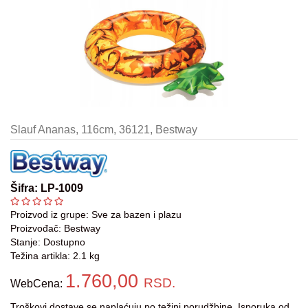
Kasete-
Konzole
Ambijentalno
ozvučenje
Gaming
oprema
Slauf Ananas, 116cm, 36121, Bestway
Aksesoari
Oprema
za
Šifra: LP-1009
bebe
Proizvod iz grupe:
Sve za bazen i plazu
Oprema
Proizvođač:
Bestway
za
Stanje: Dostupno
decu
Težina artikla: 2.1 kg
1.760,00
Decija
RSD.
WebCena:
soba
Troškovi dostave se naplaćuju po
težini porudžbine.
Isporuka od