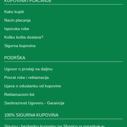
KUPOVINA I PLACANJE
Kako kupiti
Nacin placanja
Isporuka robe
Koliko košta dostava?
Sigurna kupovina
PODRŠKA
Ugovor o prodaji na daljinu
Povrat robe i reklamacija
Izjava o odustanku od kupovine
Reklamacioni list
Saobraznost Ugovoru - Garancija
100% SIGURNA KUPOVINA
Sigurnu i bezbednu kupovinu na Shopico.rs garantuje e-