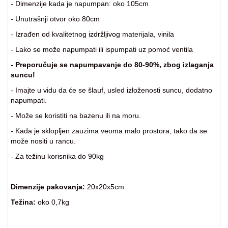
- Dimenzije kada je napumpan: oko 105cm
za
kapije
- Unutrašnji otvor oko 80cm
- Izrađen od kvalitetnog izdržljivog materijala, vinila
Sve
kategorije
- Lako se može napumpati ili ispumpati uz pomoć ventila
- Preporučuje se napumpavanje do 80-90%, zbog izlaganja
suncu!
- Imajte u vidu da će se šlauf, usled izloženosti suncu, dodatno
napumpati.
- Može se koristiti na bazenu ili na moru.
- Kada je sklopljen zauzima veoma malo prostora, tako da se
može nositi u rancu.
- Za težinu korisnika do 90kg
Dimenzije pakovanja:
20x20x5cm
Težina:
oko 0,7kg