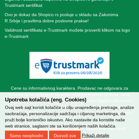
Trustmark sertifikat.
Ovo je dokaz da Shopico.rs posluje u skladu sa Zakonima
R.Srbije i pravilima dobre poslovne prakse!
Validnost sertifikata e-Trustmark možete proveriti klikom na logo
e-Trustmark
Cene su informativnog karaktera. Prodavac ne odgovara za
tačnost cena iskazanih na sajtu, zadržava pravo izmena cena.
Upotreba kolačića (eng. Cookies)
Ponudu za ostale artikle, informacije o stanju lagera i aktuelnim
cenama možete dobiti na upit. Pošiljke se šalju preko kuriskih
Ovaj web sajt koristi kolačiće u cilju unapređenja pretrage, analize
sluzbi i predviđeno vreme za slanje pošiljaka je od 2 do 3 radna
saobraćaja, personalizacije sadržaja i ciljanog marketinga, da
dana.
pruži bolje korisničko iskustvo. Ako nastavite da koristite naše
web stranice, saglasni ste sa korišćenjem naših kolačića.
Shopico - Internet prodavnica © 2026. Sva prava zadržana. -
Izrada internet prodavnice
-
Selltico.
Prikaži detalje
Samo neophodni
Dozvoli sve