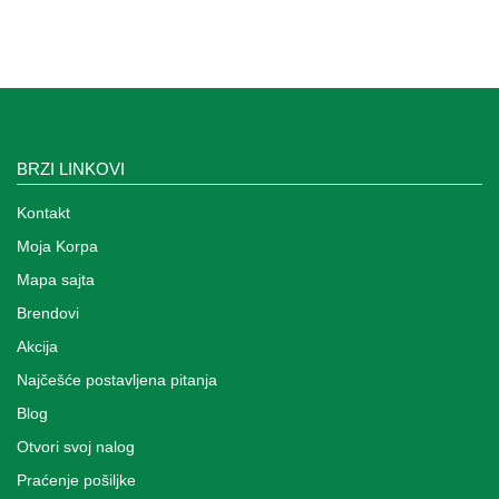
Kasete-
Konzole
Ambijentalno
ozvučenje
Gaming
BRZI LINKOVI
oprema
Kontakt
Aksesoari
Moja Korpa
Oprema
Mapa sajta
za
bebe
Brendovi
Akcija
Oprema
za
Najčešće postavljena pitanja
decu
Blog
Otvori svoj nalog
Decija
soba
Praćenje pošiljke