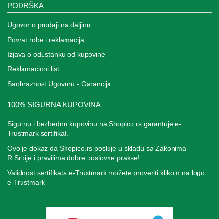
PODRŠKA
za
kapije
Ugovor o prodaji na daljinu
Sve
Povrat robe i reklamacija
kategorije
Izjava o odustanku od kupovine
Reklamacioni list
Saobraznost Ugovoru - Garancija
100% SIGURNA KUPOVINA
Sigurnu i bezbednu kupovinu na Shopico.rs garantuje e-
Trustmark sertifikat.
Ovo je dokaz da Shopico.rs posluje u skladu sa Zakonima
R.Srbije i pravilima dobre poslovne prakse!
Validnost sertifikata e-Trustmark možete proveriti klikom na logo
e-Trustmark