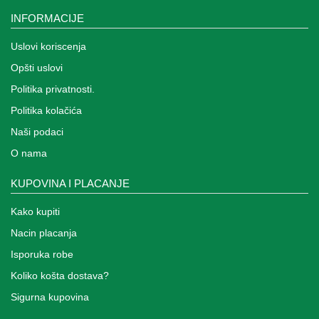
Igracke
INFORMACIJE
i
zabava
Uslovi koriscenja
za
decu
Opšti uslovi
Politika privatnosti.
Kancelarija
Politika kolačića
Baštenske
Naši podaci
igračke
O nama
Kuca
KUPOVINA I PLACANJE
i
Basta
Kako kupiti
Fitness
Nacin placanja
kutak
Isporuka robe
Nova
Koliko košta dostava?
Godina
Sigurna kupovina
Motori